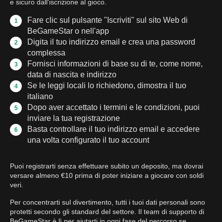
e sicuro dall'iscrizione al gioco.
Fare clic sul pulsante "Iscriviti" sul sito Web di
BeGameStar o nell'app
Digita il tuo indirizzo email e crea una password
complessa
Fornisci informazioni di base su di te, come nome,
data di nascita e indirizzo
Se le leggi locali lo richiedono, dimostra il tuo
italiano
Dopo aver accettato i termini e le condizioni, puoi
inviare la tua registrazione
Basta controllare il tuo indirizzo email e accedere
una volta configurato il tuo account
Puoi registrarti senza effettuare subito un deposito, ma dovrai
versare almeno €10 prima di poter iniziare a giocare con soldi
veri.
Per concentrarti sul divertimento, tutti i tuoi dati personali sono
protetti secondo gli standard del settore. Il team di supporto di
BeGameStar è lì per aiutarti in ogni fase del percorso se