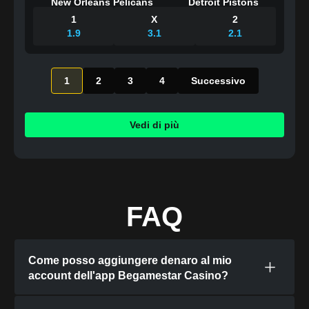
New Orleans Pelicans
Detroit Pistons
1
X
2
1.9
3.1
2.1
1
2
3
4
Successivo
Vedi di più
FAQ
Come posso aggiungere denaro al mio
account dell'app Begamestar Casino?