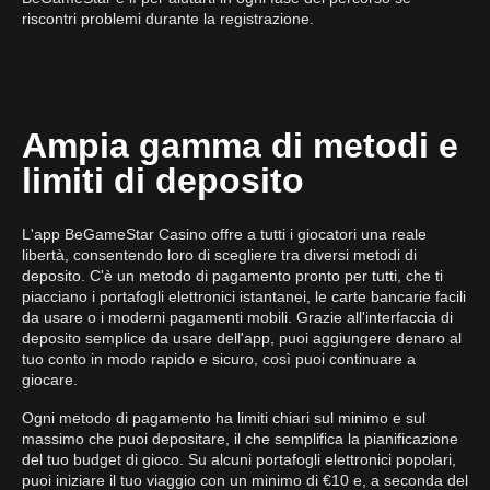
riscontri problemi durante la registrazione.
Ampia gamma di metodi e
limiti di deposito
L'app BeGameStar Casino offre a tutti i giocatori una reale
libertà, consentendo loro di scegliere tra diversi metodi di
deposito. C'è un metodo di pagamento pronto per tutti, che ti
piacciano i portafogli elettronici istantanei, le carte bancarie facili
da usare o i moderni pagamenti mobili. Grazie all'interfaccia di
deposito semplice da usare dell'app, puoi aggiungere denaro al
tuo conto in modo rapido e sicuro, così puoi continuare a
giocare.
Ogni metodo di pagamento ha limiti chiari sul minimo e sul
massimo che puoi depositare, il che semplifica la pianificazione
del tuo budget di gioco. Su alcuni portafogli elettronici popolari,
puoi iniziare il tuo viaggio con un minimo di €10 e, a seconda del