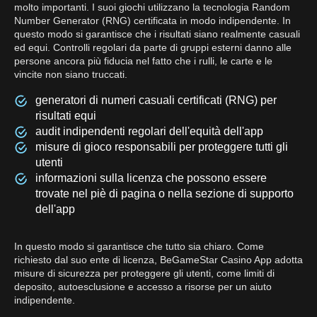
molto importanti. I suoi giochi utilizzano la tecnologia Random
Number Generator (RNG) certificata in modo indipendente. In
questo modo si garantisce che i risultati siano realmente casuali
ed equi. Controlli regolari da parte di gruppi esterni danno alle
persone ancora più fiducia nel fatto che i rulli, le carte e le
vincite non siano truccati.
generatori di numeri casuali certificati (RNG) per
risultati equi
audit indipendenti regolari dell'equità dell'app
misure di gioco responsabili per proteggere tutti gli
utenti
informazioni sulla licenza che possono essere
trovate nel piè di pagina o nella sezione di supporto
dell'app
In questo modo si garantisce che tutto sia chiaro. Come
richiesto dal suo ente di licenza, BeGameStar Casino App adotta
misure di sicurezza per proteggere gli utenti, come limiti di
deposito, autoesclusione e accesso a risorse per un aiuto
indipendente.