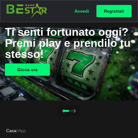
Accedi
Registrati
Ti senti fortunato oggi?
Premi play e prendilo tu
stesso!
Gioca ora
Casa
App