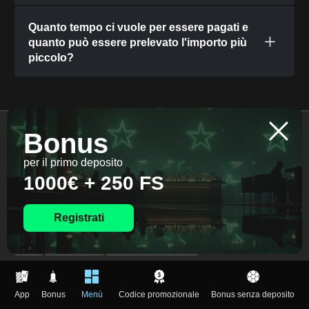
Quanto tempo ci vuole per essere pagati e
quanto può essere prelevato l'importo più
piccolo?
Bonus
per il primo deposito
Gioca sul sicuro
1000€ + 250 FS
Se noti sintomi di dipendenza dal gioco d'azzardo, chiedi aiuto a
un professionista. Questo sito web è destinato agli utenti di età
pari o superiore a 18 anni.
Registrati
Termini di servizio
Pagine principali
App
Bonus
Menù
Codice promozionale
Bonus senza deposito
Politica sui cookie
App