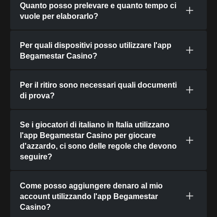
Quanto posso prelevare e quanto tempo ci
vuole per elaborarlo?
Per quali dispositivi posso utilizzare l'app
Begamestar Casino?
Per il ritiro sono necessari quali documenti
di prova?
Se i giocatori di italiano in Italia utilizzano
l'app Begamestar Casino per giocare
d'azzardo, ci sono delle regole che devono
seguire?
Come posso aggiungere denaro al mio
account utilizzando l'app Begamestar
Casino?