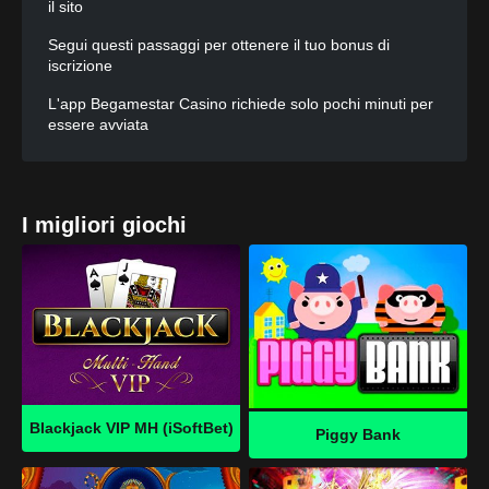
il sito
Segui questi passaggi per ottenere il tuo bonus di
iscrizione
L'app Begamestar Casino richiede solo pochi minuti per
essere avviata
Ampia gamma di metodi e limiti di deposito
Regole per prelievi e prelievi immediati
I migliori giochi
Istruzioni per i prelievi immediati
Caratteristiche dei giochi per dispositivi mobili e
funzionamento dell'app
Principali funzionalità mobili
Standard di protezione dei dati e sicurezza dei casinò
Licenze e garanzia del fair play
Blackjack VIP MH (iSoftBet)
Piggy Bank
Una panoramica dell'app del casinò Begamestar
Cosa c'è di fantastico nell'app Begamestar Casino