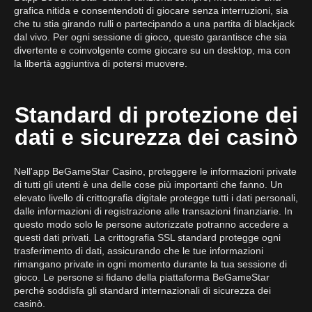
grafica nitida e consentendoti di giocare senza interruzioni, sia
che tu stia girando rulli o partecipando a una partita di blackjack
dal vivo. Per ogni sessione di gioco, questo garantisce che sia
divertente e coinvolgente come giocare su un desktop, ma con
la libertà aggiuntiva di potersi muovere.
Standard di protezione dei
dati e sicurezza dei casinò
Nell'app BeGameStar Casino, proteggere le informazioni private
di tutti gli utenti è una delle cose più importanti che fanno. Un
elevato livello di crittografia digitale protegge tutti i dati personali,
dalle informazioni di registrazione alle transazioni finanziarie. In
questo modo solo le persone autorizzate potranno accedere a
questi dati privati. La crittografia SSL standard protegge ogni
trasferimento di dati, assicurando che le tue informazioni
rimangano private in ogni momento durante la tua sessione di
gioco. Le persone si fidano della piattaforma BeGameStar
perché soddisfa gli standard internazionali di sicurezza dei
casinò.