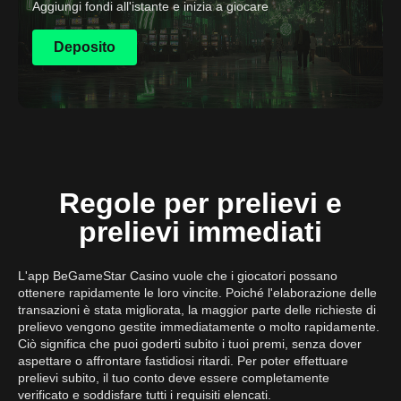
Aggiungi fondi all'istante e inizia a giocare
Deposito
Regole per prelievi e
prelievi immediati
L'app BeGameStar Casino vuole che i giocatori possano
ottenere rapidamente le loro vincite. Poiché l'elaborazione delle
transazioni è stata migliorata, la maggior parte delle richieste di
prelievo vengono gestite immediatamente o molto rapidamente.
Ciò significa che puoi goderti subito i tuoi premi, senza dover
aspettare o affrontare fastidiosi ritardi. Per poter effettuare
prelievi subito, il tuo conto deve essere completamente
verificato e soddisfare tutti i requisiti elencati.